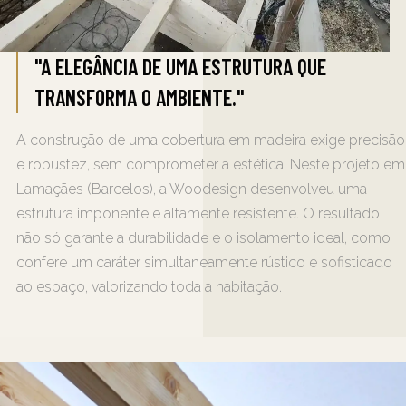
"A ELEGÂNCIA DE UMA ESTRUTURA QUE
TRANSFORMA O AMBIENTE."
A construção de uma cobertura em madeira exige precisão
e robustez, sem comprometer a estética. Neste projeto em
Lamaçães (Barcelos), a Woodesign desenvolveu uma
estrutura imponente e altamente resistente. O resultado
não só garante a durabilidade e o isolamento ideal, como
confere um caráter simultaneamente rústico e sofisticado
ao espaço, valorizando toda a habitação.