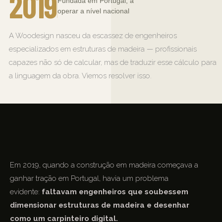
2019
Fundada em Portugal, a
operar a nível nacional
A Woodesign nasceu da escassez de engenheiros
especializados em estruturas de madeira — profissionais
capazes não só de calcular, mas de traduzir esse cálculo para
a linguagem da obra. Viemos resolver isso.
Em 2019, quando a construção em madeira começava a
ganhar tração em Portugal, havia um problema
evidente:
faltavam engenheiros que soubessem
dimensionar estruturas de madeira e desenhar
como um carpinteiro digital.