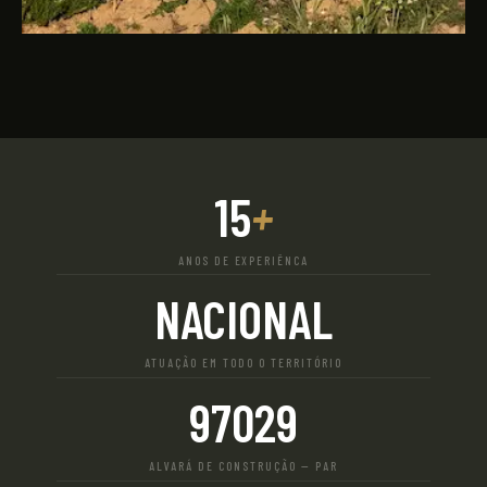
15
+
ANOS DE EXPERIÊNCA
NACIONAL
ATUAÇÃO EM TODO O TERRITÓRIO
97029
ALVARÁ DE CONSTRUÇÃO — PAR