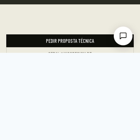
PEDIR PROPOSTA TÉCNICA
GERAL@WOODESIGN.PT
Ou ligue para o
919 183 292
TEM UM PROJETO?
FALE CONNOSCO.
Seja uma moradia, cobertura,
pavilhão ou estrutura de
reabilitação — analisamos o seu